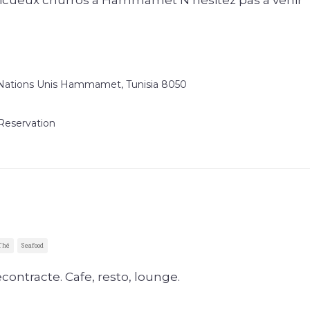
icueux churros à Hammamet N’hésitez pas à venir
Nations Unis Hammamet, Tunisia 8050
Reservation
Thé
Seafood
contracte. Cafe, resto, lounge.