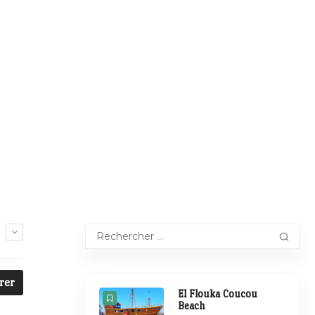
E
trer
El Flouka Coucou
Beach