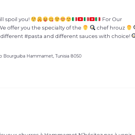
ll spoil you!
For Our
offer you the specialty of the
chef hrouz
f different #pasta and different sauces with choice!
b Bourguiba Hammamet, Tunisia 8050