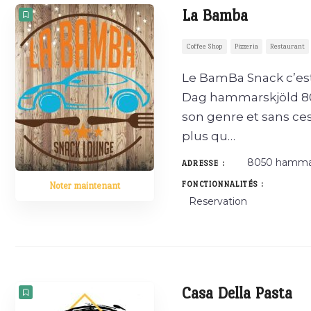
La Bamba
Coffee Shop
Pizzeria
Restaurant
Le BamBa Snack c’est
Dag hammarskjöld 80
son genre et sans ce
plus qu…
8050 hammam
ADRESSE :
FONCTIONNALITÉS :
Noter maintenant
Reservation
Casa Della Pasta