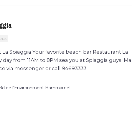
ggia
urant
 La Spiaggia Your favorite beach bar Restaurant La
y day from 11AM to 8PM sea you at Spiaggia guys! M
ace via messenger or call 94693333
, Bd de l'Environnment Hammamet