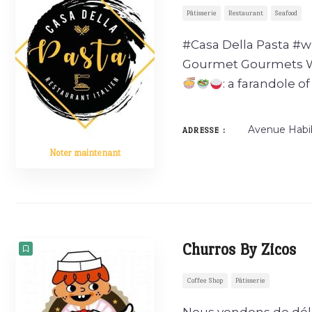
Pâtisserie
Restaurant
Seafood
#Casa Della Pasta #wi
Gourmet Gourmets We 
: a farandole o
Avenue Habi
ADRESSE :
Noter maintenant
Churros By Zicos
Coffee Shop
Pâtisserie