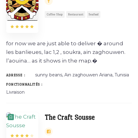
Livraison
Coffee Shop
Restaurant
Seafood
Espace enfants
Parking
for now we are just able to deliver � around
Paiement par Carte
les banlieues, lac 1,2 , soukra, ain zaghouwen.
l’aouina… as it shows in the map.�
Reservation
sunny beans, Ain zaghouwen Ariana, Tunisia
ADRESSE :
FONCTIONNALITÉS :
Livraison
The Craft Sousse