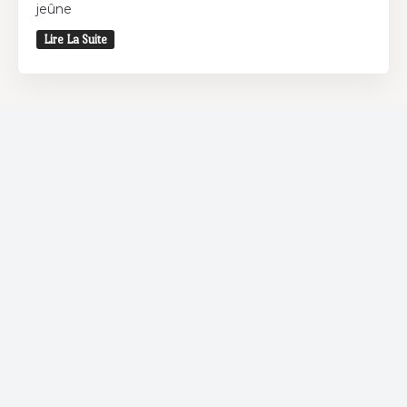
jeûne
Lire La Suite
Restaurant
Vous souhaitez déjeuner et/ou dîner? Découvrez
les restaurants autour de chez vous et bénéficiez
d'offres spéciales chez nos partenaires.
Coffee Shop
Si vous êtes un adepte des coffee shops, Bnina.tn
est fait pour vous. Où que vous soyez dans la ville,
découvrez les meilleurs Coffee Shop ou boire un
cafe a proximite.