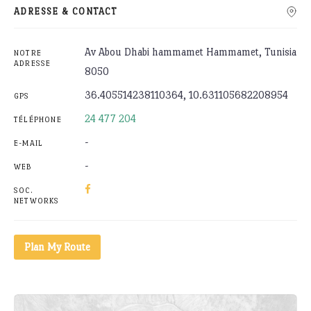
ADRESSE & CONTACT
Av Abou Dhabi hammamet Hammamet, Tunisia
NOTRE
ADRESSE
8050
36.405514238110364, 10.631105682208954
GPS
24 477 204
TÉLÉPHONE
-
E-MAIL
-
WEB
SOC.
NETWORKS
Plan My Route