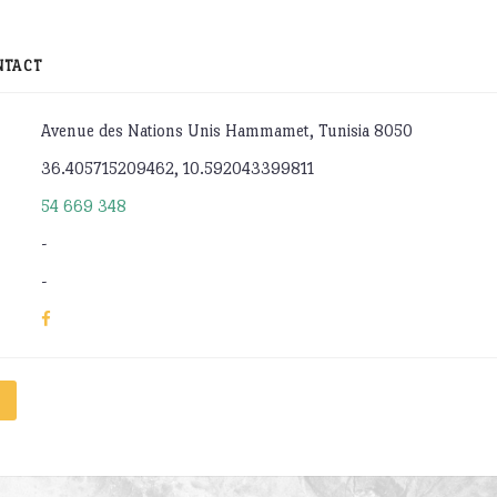
NTACT
Avenue des Nations Unis Hammamet, Tunisia 8050
36.405715209462, 10.592043399811
54 669 348
-
-