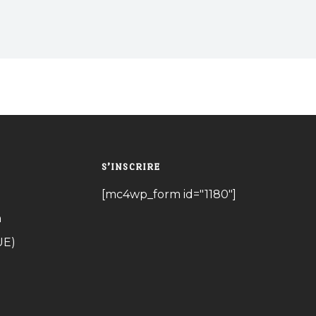
les amis trouvez les meilleurs Bar près de chez
vous
S’INSCRIRE
[mc4wp_form id="1180"]
n
UE)