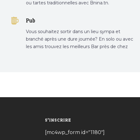
ou tartes traditionnelles avec Bnina.tn.
boulangerie a proximité, gâteau personnalisé
tunis, patisserie tunis, pâtisserie sousse .
Pub
Vous souhaitez sortir dans un lieu sympa et
branché après une dure journée? En solo ou avec
les amis trouvez les meilleurs Bar près de chez
vous
S’INSCRIRE
[mc4wp_form id="1180"]