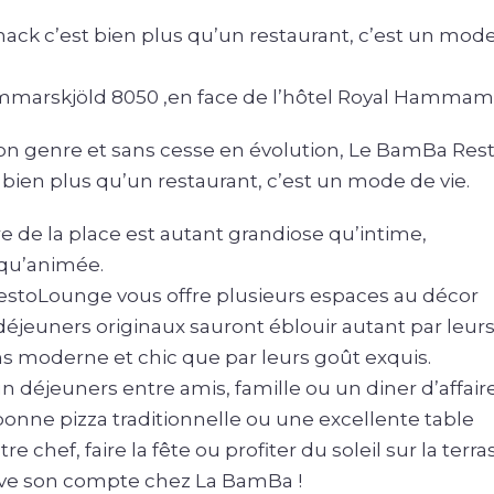
ck c’est bien plus qu’un restaurant, c’est un mod
marskjöld 8050 ,en face de l’hôtel Royal Hammam
on genre et sans cesse en évolution, Le BamBa Res
t bien plus qu’un restaurant, c’est un mode de vie.
 de la place est a
utant grandiose qu’intime,
 qu’animée.
stoLounge vous offre plusieurs espaces au décor
déjeuners originaux sauront éblouir autant par leur
s moderne et chic que par leurs goût exquis.
un déjeuners entre amis, famille ou un diner d’affair
bonne pizza traditionnelle ou une excellente table
re chef, faire la fête ou profiter du soleil sur la terra
ve son compte chez La BamBa !