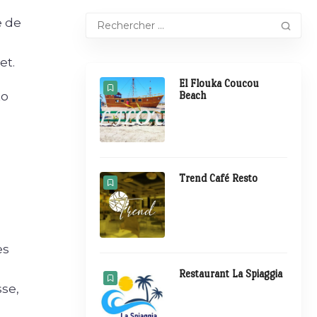
e de
et.
El Flouka Coucou
to
Beach
Trend Café Resto
s
es
Restaurant La Spiaggia
sse,