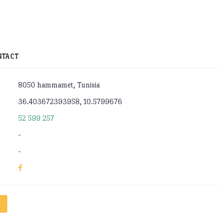
NTACT
8050 hammamet, Tunisia
36.403672393958, 10.5799676
52 599 257
-
-