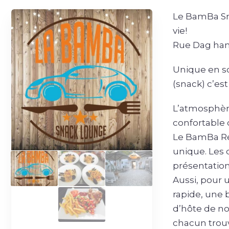
Le BamBa Sna
vie!
Rue Dag ham
Unique en s
(snack) c’es
L’atmosphère
confortable
Le BamBa Re
unique. Les 
présentation
Aussi, pour 
rapide, une 
d’hôte de not
chacun trou