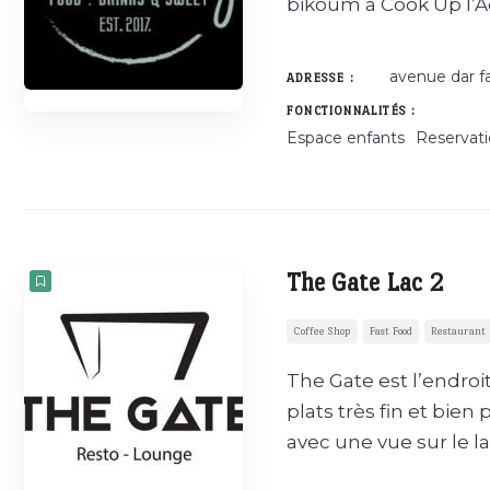
bikoum à Cook Up l’Ao
avenue dar fa
ADRESSE :
FONCTIONNALITÉS :
Espace enfants
Reservat
The Gate Lac 2
Coffee Shop
Fast Food
Restaurant
The Gate est l’endroi
plats très fin et bien
avec une vue sur le l