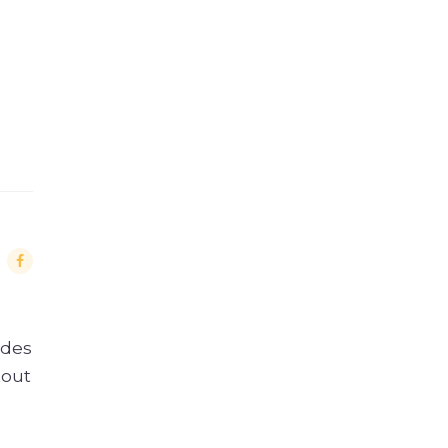
 des
tout