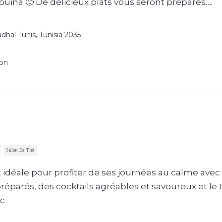
uina 🙂 De délicieux plats vous seront préparés….
dhal Tunis, Tunisia 2035
ion
Salon De Thé
t idéale pour profiter de ses journées au calme avec
 préparés, des cocktails agréables et savoureux et le 
ac