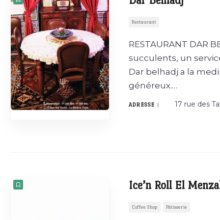
Dar Belhadj
Restaurant
RESTAURANT DAR BELH
succulents, un service
Dar belhadj a la medin
généreux.…
17 rue des Ta
ADRESSE :
Ice’n Roll El Menza
Coffee Shop
Pâtisserie