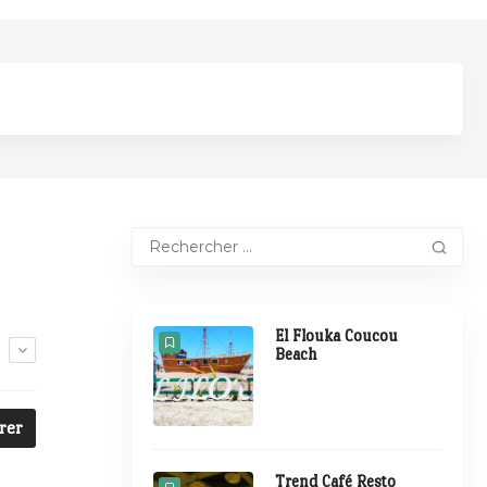
El Flouka Coucou
E
Beach
trer
Trend Café Resto