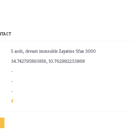
NTACT
5 août, devant immeuble Zayatine Sfax 3000
34.742795893816, 10.762982233868
-
-
-