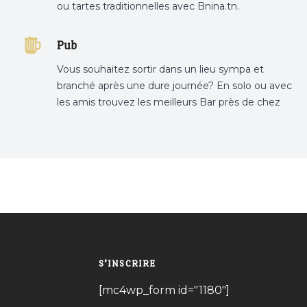
ou tartes traditionnelles avec Bnina.tn.
boulangerie a proximité, gâteau personnalisé
tunis, patisserie tunis, pâtisserie sousse .
Pub
Vous souhaitez sortir dans un lieu sympa et
branché après une dure journée? En solo ou avec
les amis trouvez les meilleurs Bar près de chez
vous
S’INSCRIRE
[mc4wp_form id="1180"]