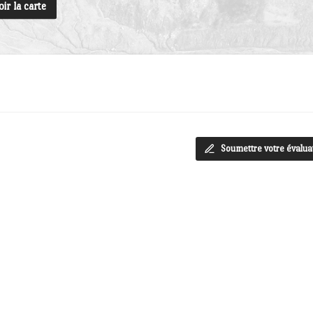
oir la carte
Soumettre votre évalua