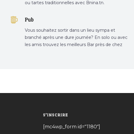
ou tartes traditionnelles avec Bnina.tn.
boulangerie a proximité, gâteau personnalisé
tunis, patisserie tunis, pâtisserie sousse .
Pub
Vous souhaitez sortir dans un lieu sympa et
branché après une dure journée? En solo ou avec
les amis trouvez les meilleurs Bar près de chez
vous
S’INSCRIRE
[mc4wp_form id="1180"]