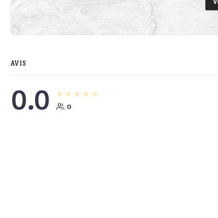
V
AVIS
0.0
0