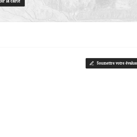
oir la carte
Soumettre votre évalua