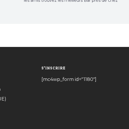
les amis trouvez les meilleurs Bar près de chez
vous
S’INSCRIRE
[mc4wp_form id="1180"]
n
UE)