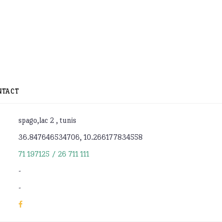
NTACT
spago,lac 2 , tunis
36.847646534706, 10.266177834558
71 197125 / 26 711 111
-
-