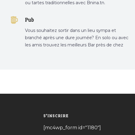
ou tartes traditionnelles avec Bnina.tn.
boulangerie a proximité, gâteau personnalisé
tunis, patisserie tunis, pâtisserie sousse .
Pub
Vous souhaitez sortir dans un lieu sympa et
branché après une dure journée? En solo ou avec
les amis trouvez les meilleurs Bar près de chez
vous
S’INSCRIRE
[mc4wp_form id="1180"]