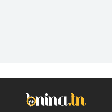
Sorties en couple, en famille ou entre amis, vous
ne savez jamais où vous retrouver pour passer un
bon moment. Trouvez les meilleurs Lounge
Tunisie sur Bnina.tn.
Pub
Vous souhaitez sortir dans un lieu sympa et
branché après une dure journée? En solo ou avec
les amis trouvez les meilleurs Bar près de chez
vous