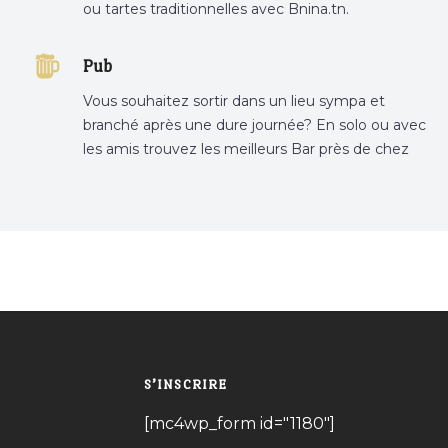
ou tartes traditionnelles avec Bnina.tn.
boulangerie a proximité, gâteau personnalisé
tunis, patisserie tunis, pâtisserie sousse .
Pub
Vous souhaitez sortir dans un lieu sympa et
branché après une dure journée? En solo ou avec
les amis trouvez les meilleurs Bar près de chez
vous
S’INSCRIRE
[mc4wp_form id="1180"]