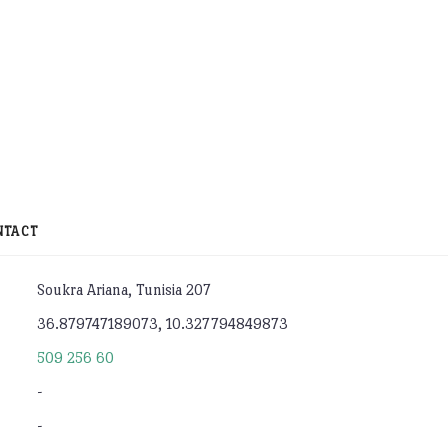
NTACT
Soukra Ariana, Tunisia 207
36.879747189073, 10.327794849873
509 256 60
-
-