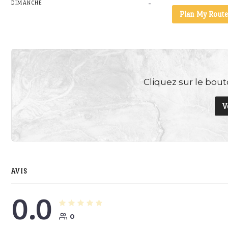
-
DIMANCHE
Plan My Route
Cliquez sur le bouto
V
AVIS
0.0
0