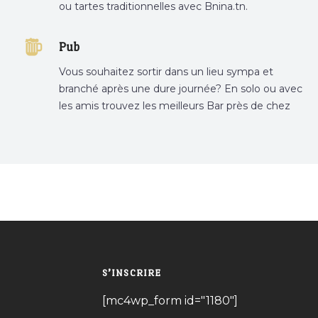
ou tartes traditionnelles avec Bnina.tn.
boulangerie a proximité, gâteau personnalisé
tunis, patisserie tunis, pâtisserie sousse .
Pub
Vous souhaitez sortir dans un lieu sympa et
branché après une dure journée? En solo ou avec
les amis trouvez les meilleurs Bar près de chez
vous
S’INSCRIRE
[mc4wp_form id="1180"]