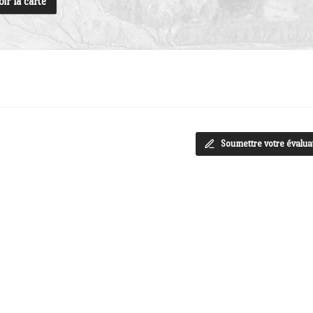
oir la carte
Soumettre votre évalua