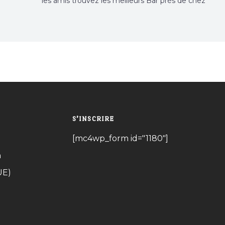
les amis trouvez les meilleurs Bar près de chez
vous
S’INSCRIRE
[mc4wp_form id="1180"]
n
UE)