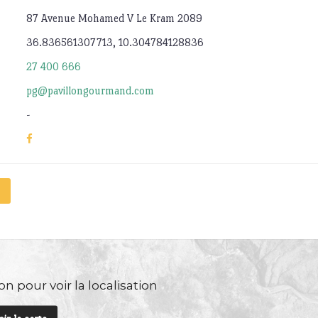
87 Avenue Mohamed V Le Kram 2089
36.836561307713, 10.304784128836
27 400 666
pg@pavillongourmand.com
-
n pour voir la localisation