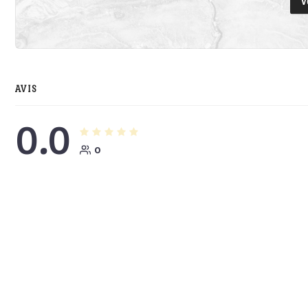
V
AVIS
0.0
0