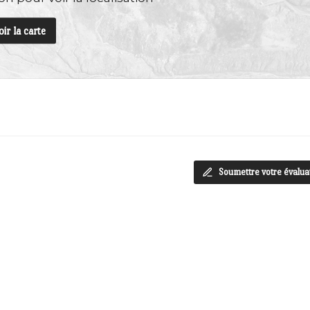
oir la carte
Soumettre votre évalua