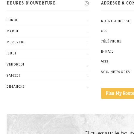
HEURES D'OUVERTURE
ADRESSE & CO
-
LUNDI
NOTRE ADRESSE
-
MARDI
GPS
-
TÉLÉPHONE
MERCREDI
E-MAIL
-
JEUDI
WEB
-
VENDREDI
SOC. NETWORKS
-
SAMEDI
-
DIMANCHE
Plan My Route
Cliquez sur le bouto