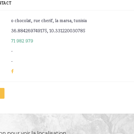
NTACT
o chocolat, rue cherif, la marsa, tunisia
36.884269749175, 10.331220030785
71 982 979
-
-
n pour voir la localisation