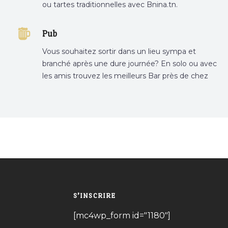
ou tartes traditionnelles avec Bnina.tn.
boulangerie a proximité, gâteau personnalisé
tunis, patisserie tunis, pâtisserie sousse .
Pub
Vous souhaitez sortir dans un lieu sympa et
branché après une dure journée? En solo ou avec
les amis trouvez les meilleurs Bar près de chez
vous
S’INSCRIRE
[mc4wp_form id="1180"]