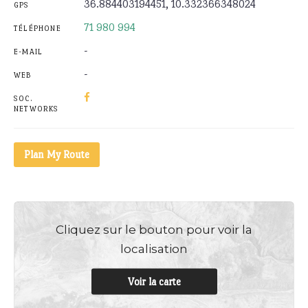
36.884403194451, 10.332366348024
GPS
71 980 994
TÉLÉPHONE
-
E-MAIL
-
WEB
SOC.
NETWORKS
Plan My Route
Cliquez sur le bouton pour voir la
localisation
Voir la carte