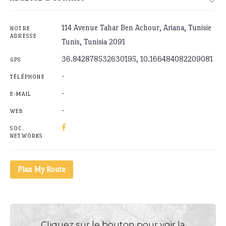
114 Avenue Tahar Ben Achour, Ariana, Tunisie
NOTRE
ADRESSE
Tunis, Tunisia 2091
36.842878532630195, 10.166484082209081
GPS
-
TÉLÉPHONE
-
E-MAIL
-
WEB
SOC.
NETWORKS
Plan My Route
Cliquez sur le bouton pour voir la