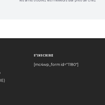
les amis trouvez les meilleurs Bar près de chez
vous
S’INSCRIRE
[mc4wp_form id="1180"]
n
UE)