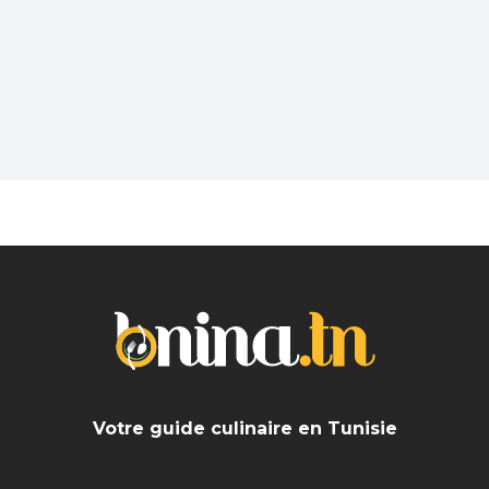
Pub
Vous souhaitez sortir dans un lieu sympa et
branché après une dure journée? En solo ou avec
les amis trouvez les meilleurs Bar près de chez
vous
Votre guide culinaire en Tunisie