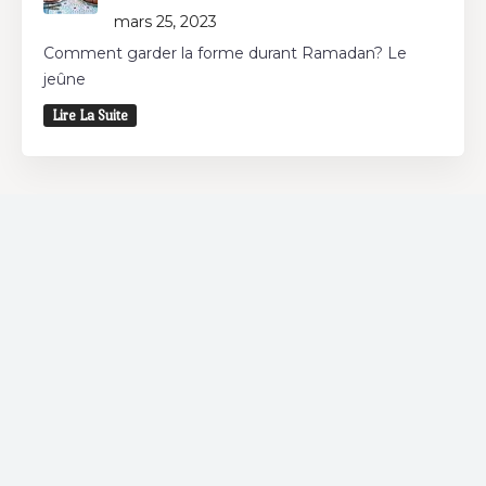
mars 25, 2023
Comment garder la forme durant Ramadan? Le
jeûne
Lire La Suite
Restaurant
Vous souhaitez déjeuner et/ou dîner? Découvrez
les restaurants autour de chez vous et bénéficiez
d'offres spéciales chez nos partenaires.
Coffee Shop
Si vous êtes un adepte des coffee shops, Bnina.tn
est fait pour vous. Où que vous soyez dans la ville,