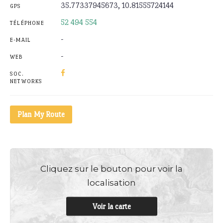
35.77337945673, 10.81555724144
GPS
52 494 554
TÉLÉPHONE
-
E-MAIL
-
WEB
SOC.
NETWORKS
Plan My Route
Cliquez sur le bouton pour voir la
localisation
Voir la carte