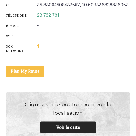
35.83994508437657, 10.603336828836063
GPS
23 732 731
TÉLÉPHONE
-
E-MAIL
-
WEB
SOC.
NETWORKS
Plan My Route
Cliquez sur le bouton pour voir la
localisation
Voir la carte