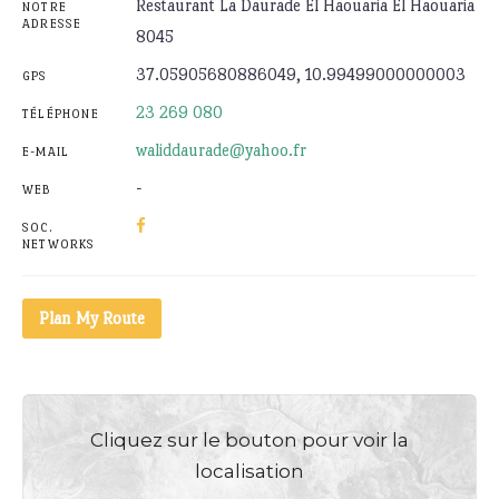
Restaurant La Daurade El Haouaria El Haouaria
NOTRE
ADRESSE
8045
37.05905680886049, 10.99499000000003
GPS
23 269 080
TÉLÉPHONE
waliddaurade@yahoo.fr
E-MAIL
-
WEB
SOC.
NETWORKS
Plan My Route
Cliquez sur le bouton pour voir la
localisation