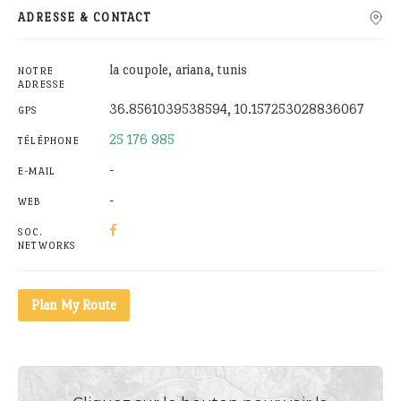
ADRESSE & CONTACT
la coupole, ariana, tunis
NOTRE
ADRESSE
36.8561039538594, 10.157253028836067
GPS
25 176 985
TÉLÉPHONE
-
E-MAIL
-
WEB
SOC.
NETWORKS
Plan My Route