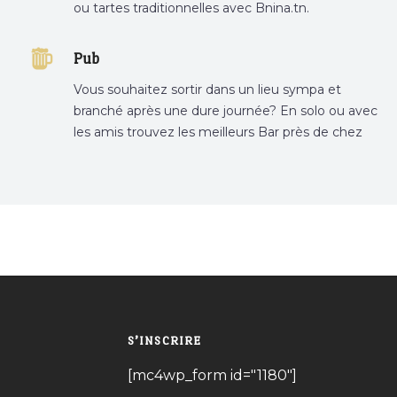
ou tartes traditionnelles avec Bnina.tn.
boulangerie a proximité, gâteau personnalisé
tunis, patisserie tunis, pâtisserie sousse .
Pub
Vous souhaitez sortir dans un lieu sympa et
branché après une dure journée? En solo ou avec
les amis trouvez les meilleurs Bar près de chez
vous
S’INSCRIRE
[mc4wp_form id="1180"]