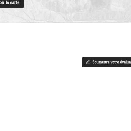
oir la carte
Soumettre votre évalua