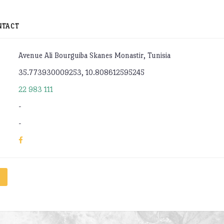
NTACT
Avenue Ali Bourguiba Skanes Monastir, Tunisia
35.773930009253, 10.808612595245
22 983 111
-
-