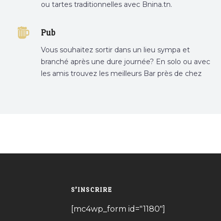
ou tartes traditionnelles avec Bnina.tn.
boulangerie a proximité, gâteau personnalisé
tunis, patisserie tunis, pâtisserie sousse .
Pub
Vous souhaitez sortir dans un lieu sympa et
branché après une dure journée? En solo ou avec
les amis trouvez les meilleurs Bar près de chez
vous
S’INSCRIRE
[mc4wp_form id="1180"]