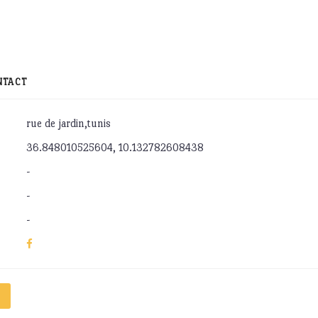
NTACT
rue de jardin,tunis
36.848010525604, 10.132782608438
-
-
-