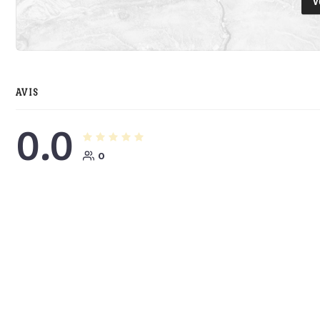
V
AVIS
0.0
0