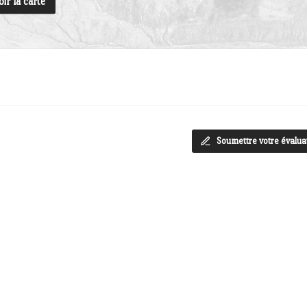
oir la carte
Soumettre votre évalua