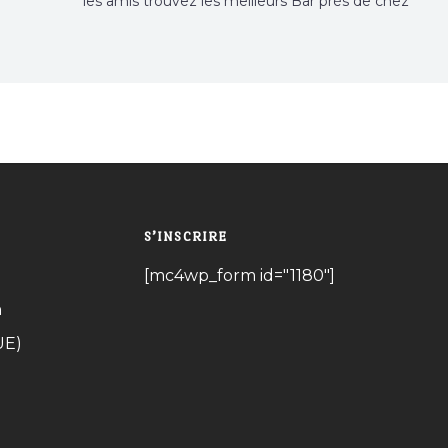
les amis trouvez les meilleurs Bar près de chez
vous
S’INSCRIRE
[mc4wp_form id="1180"]
n
UE)