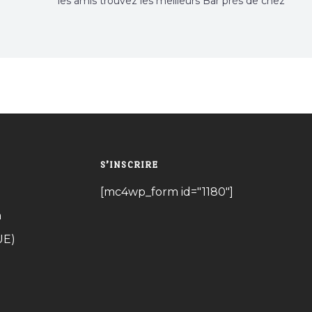
les amis trouvez les meilleurs Bar près de chez
vous
S’INSCRIRE
[mc4wp_form id="1180"]
n
UE)