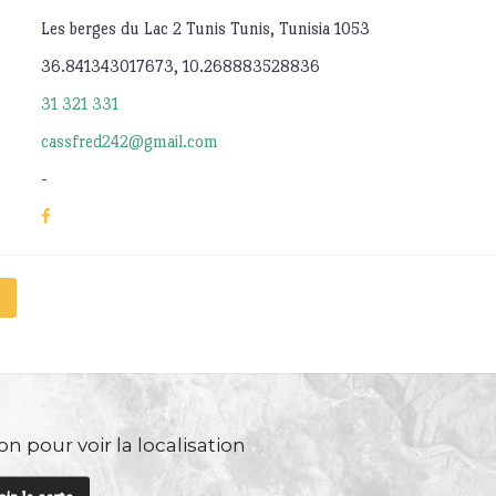
Les berges du Lac 2 Tunis Tunis, Tunisia 1053
36.841343017673, 10.268883528836
31 321 331
cassfred242@gmail.com
-
n pour voir la localisation