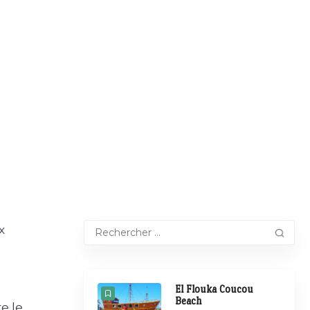
x
El Flouka Coucou
Beach
e le