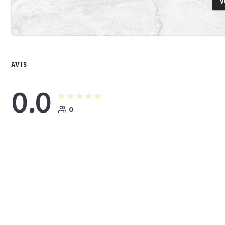
V
AVIS
0.0
0