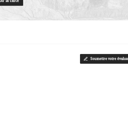
oir la carte
Soumettre votre évalua