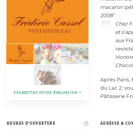
macaron pét
2008”.
Chez Fr
et s’ap
aux Fra
revisit
Honoré 
Chocol
Après Paris, 
du Lac 2, vo
SOUMETTRE VOTRE ÉVALUATION
Pâtisserie Fr
HEURES D'OUVERTURE
ADRESSE & CO