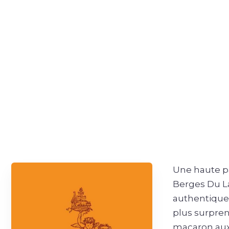
Une haute pâ
Berges Du La
authentique 
plus surpren
macaron aux 