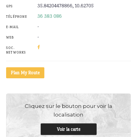
35.84204478866, 10.62705
GPS
36 383 086
TÉLÉPHONE
-
E-MAIL
-
WEB
SOC.
NETWORKS
Plan My Route
Cliquez sur le bouton pour voir la
localisation
Voir la carte