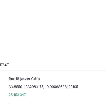
NTACT
Rue 18 janvier Gabès
33.885914332083175, 10.09968638420105
26 152 047
-