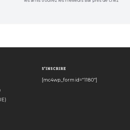
les amis trouvez les meilleurs Bar près de chez
vous
S’INSCRIRE
[mc4wp_form id="1180"]
n
UE)