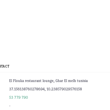
NTACT
El Flouka restaurant lounge, Ghar El melh tunisia
37.156138760278694, 10.238579029576158
53 779 790
-