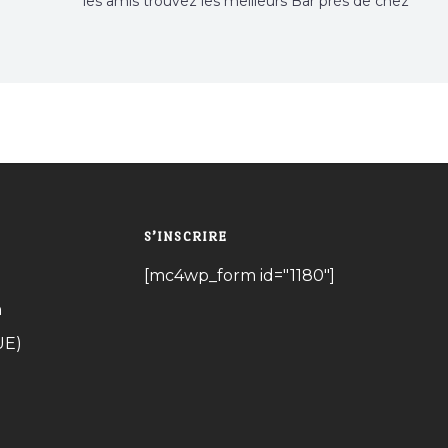
les amis trouvez les meilleurs Bar près de chez
vous
S’INSCRIRE
[mc4wp_form id="1180"]
n
UE)