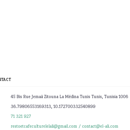
NTACT
45 Bis Rue Jemaâ Zitouna La Médina Tunis Tunis, Tunisia 1006
36.79806553169313, 10.172700332540899
71 321 927
restoetcafeculturelelali@gmail.com / contact@el-ali.com