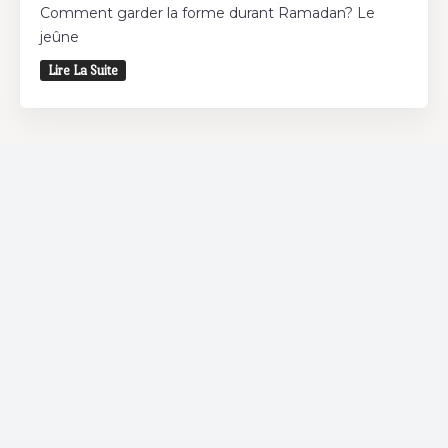
Comment garder la forme durant Ramadan? Le
jeûne
Lire La Suite
Restaurant
Vous souhaitez déjeuner et/ou dîner? Découvrez
les restaurants autour de chez vous et bénéficiez
d'offres spéciales chez nos partenaires.
Coffee Shop
Si vous êtes un adepte des coffee shops, Bnina.tn
est fait pour vous. Où que vous soyez dans la ville,
découvrez les meilleurs Coffee Shop ou boire un