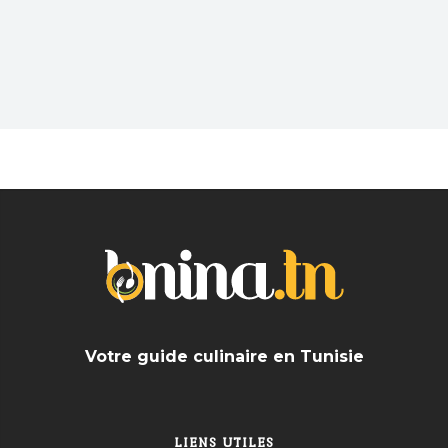
Vous souhaitez sortir dans un lieu sympa et
branché après une dure journée? En solo ou avec
les amis trouvez les meilleurs Bar près de chez
vous
Votre guide culinaire en Tunisie
LIENS UTILES