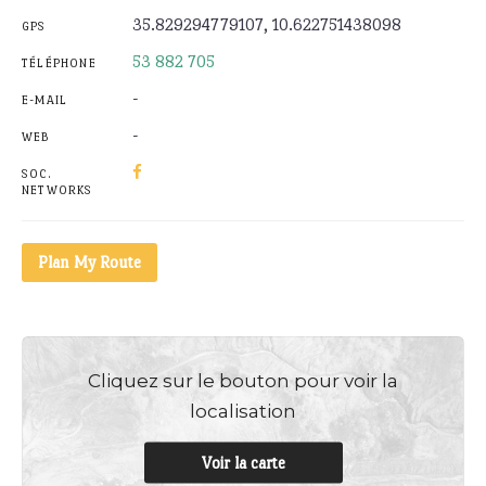
35.829294779107, 10.622751438098
GPS
53 882 705
TÉLÉPHONE
-
E-MAIL
-
WEB
SOC.
NETWORKS
Plan My Route
Cliquez sur le bouton pour voir la
localisation
Voir la carte