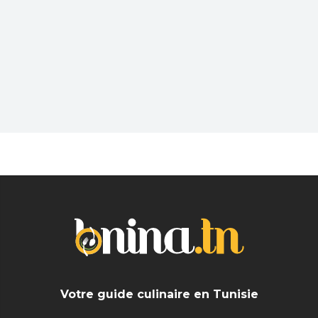
Tunisie sur Bnina.tn.
Pub
Vous souhaitez sortir dans un lieu sympa et
branché après une dure journée? En solo ou avec
les amis trouvez les meilleurs Bar près de chez
vous
Votre guide culinaire en Tunisie