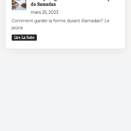
du Ramadan
mars 25, 2023
Comment garder la forme durant Ramadan? Le
jeûne
Lire La Suite
Restaurant
Vous souhaitez déjeuner et/ou dîner? Découvrez
les restaurants autour de chez vous et bénéficiez
d'offres spéciales chez nos partenaires.
Coffee Shop
Si vous êtes un adepte des coffee shops, Bnina.tn