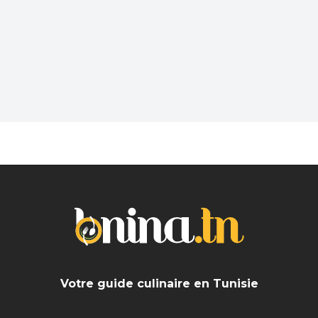
Pub
Vous souhaitez sortir dans un lieu sympa et
branché après une dure journée? En solo ou avec
les amis trouvez les meilleurs Bar près de chez
vous
Votre guide culinaire en Tunisie