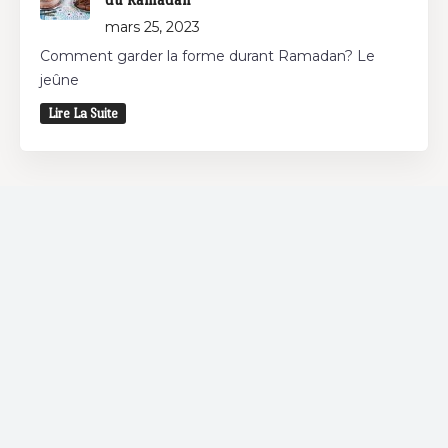
mars 25, 2023
Comment garder la forme durant Ramadan? Le
jeûne
Lire La Suite
Restaurant
Vous souhaitez déjeuner et/ou dîner? Découvrez
les restaurants autour de chez vous et bénéficiez
d'offres spéciales chez nos partenaires.
Coffee Shop
Si vous êtes un adepte des coffee shops, Bnina.tn