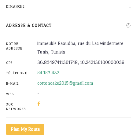
-
DIMANCHE
ADRESSE & CONTACT
immeuble Raoudha, rue du Lac windermere
NOTRE
ADRESSE
Tunis, Tunisia
36.83497411361748, 10.242136100000039
GPS
54 153 433
TÉLÉPHONE
cottoncake2015@gmail.com
E-MAIL
-
WEB
SOC.
NETWORKS
Plan My Route