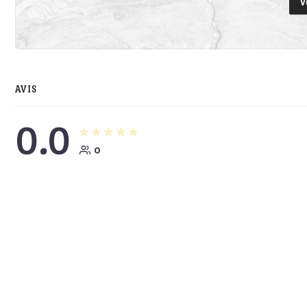
V
AVIS
0.0
0