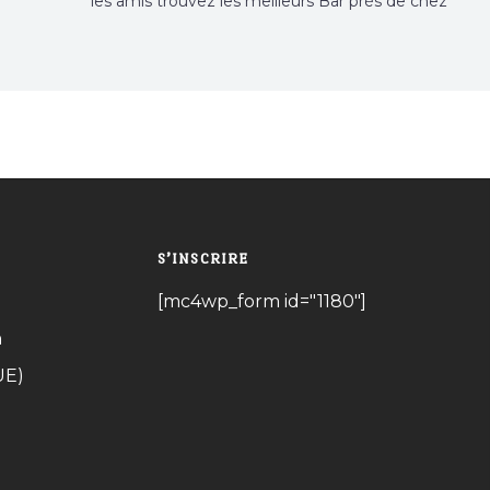
les amis trouvez les meilleurs Bar près de chez
vous
S’INSCRIRE
[mc4wp_form id="1180"]
n
UE)