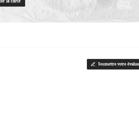
oir la carte
Soumettre votre évalua