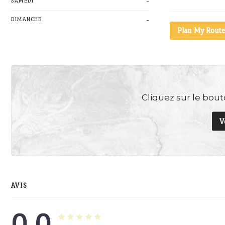
-
SAMEDI
-
DIMANCHE
Plan My Route
Cliquez sur le bouto
V
AVIS
0.0