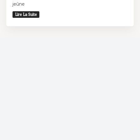
jeûne
Lire La Suite
Restaurant
Vous souhaitez déjeuner et/ou dîner? Découvrez
les restaurants autour de chez vous et bénéficiez
d'offres spéciales chez nos partenaires.
Coffee Shop
Si vous êtes un adepte des coffee shops, Bnina.tn
est fait pour vous. Où que vous soyez dans la ville,
découvrez les meilleurs Coffee Shop ou boire un
cafe a proximite.