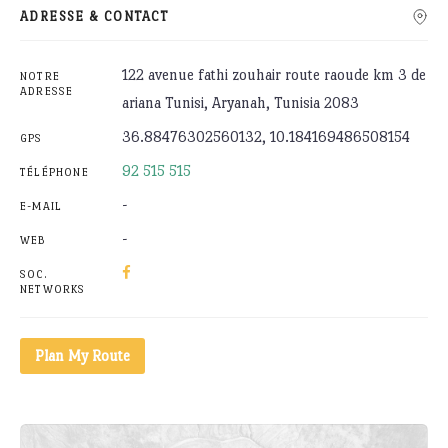
ADRESSE & CONTACT
122 avenue fathi zouhair route raoude km 3 de
NOTRE
ADRESSE
ariana Tunisi, Aryanah, Tunisia 2083
36.88476302560132, 10.184169486508154
GPS
92 515 515
TÉLÉPHONE
-
E-MAIL
-
WEB
SOC.
NETWORKS
Plan My Route