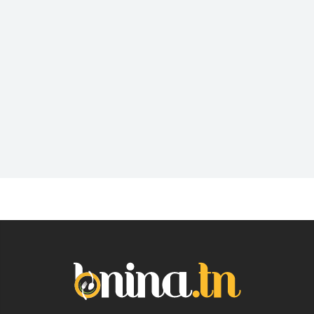
Sorties en couple, en famille ou entre amis, vous
ne savez jamais où vous retrouver pour passer un
bon moment. Trouvez les meilleurs Lounge
Tunisie sur Bnina.tn.
Pub
Vous souhaitez sortir dans un lieu sympa et
branché après une dure journée? En solo ou avec
les amis trouvez les meilleurs Bar près de chez
vous