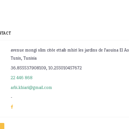
NTACT
avenue mongi slim citée ettaib mhiri les jardins de l'aouina El A
Tunis, Tunisia
36.855537908109, 10.255010457672
22 446 868
arbi.khiari@gmail.com
-