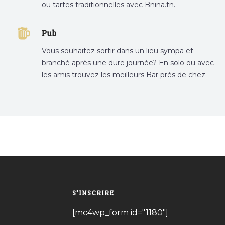
ou tartes traditionnelles avec Bnina.tn.
boulangerie a proximité, gâteau personnalisé
tunis, patisserie tunis, pâtisserie sousse .
Pub
Vous souhaitez sortir dans un lieu sympa et
branché après une dure journée? En solo ou avec
les amis trouvez les meilleurs Bar près de chez
vous
S’INSCRIRE
[mc4wp_form id="1180"]