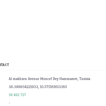
NTACT
Al makhzen Avenue Moncef Bey Hammamet, Tunisia
36.399934221933, 10.575161613365
54 492 727
-