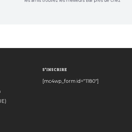
les amis trouvez les meilleurs Bar près de chez
vous
S’INSCRIRE
[mc4wp_form id="1180"]
n
UE)