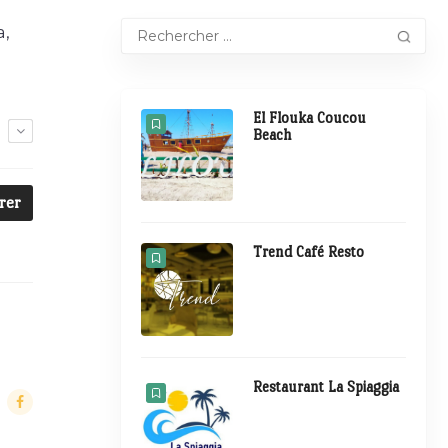
a,
El Flouka Coucou
E
Beach
trer
Trend Café Resto
Restaurant La Spiaggia