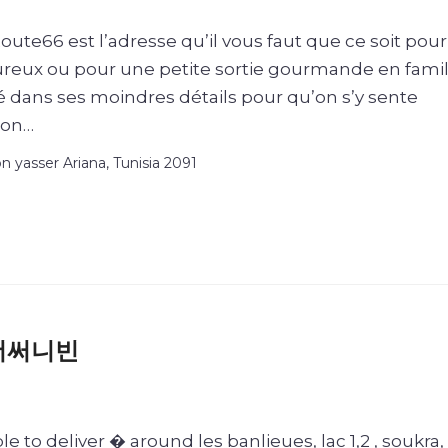
Route66 est l’adresse qu’il vous faut que ce soit pou
eux ou pour une petite sortie gourmande en famil
 dans ses moindres détails pour qu’on s’y sente
son…
 yasser Ariana, Tunisia 2091
s 더써니빈
le to deliver � around les banlieues, lac 1,2 , soukra,