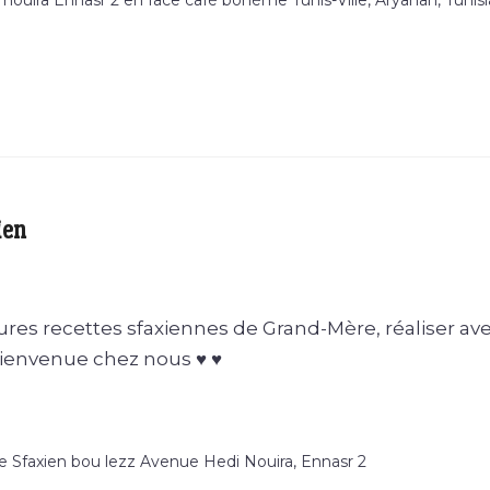
ouira Ennasr 2 en face café bohème Tunis-Ville, Aryanah, Tunisi
ien
res recettes sfaxiennes de Grand-Mère, réaliser av
Bienvenue chez nous ♥ ♥
e Sfaxien bou lezz Avenue Hedi Nouira, Ennasr 2