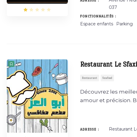
Avenue Hedi n
ADRESSE :
037
FONCTIONNALITÉS :
Espace enfants
Parking
Restaurant Le Sfax
Restaurant
Seafood
Découvrez les meilleu
amour et précision. 
Restaurant L
ADRESSE :