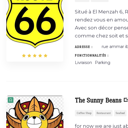
Situé à El Menzah 6, 
rendez vous en amour
Avec son décor pensé
comme chez soit et 
rue ammar ibn
ADRESSE :
FONCTIONNALITÉS :
Livraison
Parking
The Sunny Bean
Coffee Shop
Restaurant
Seafood
for now we are just ab