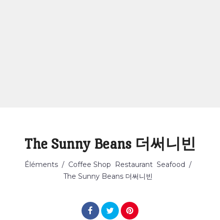
The Sunny Beans 더써니빈
Catégorie
Éléments
/
Coffee Shop
Restaurant
Seafood
/
The Sunny Beans 더써니빈