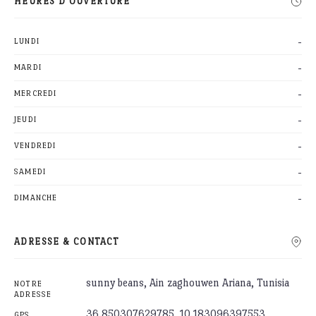
HEURES D'OUVERTURE
-
LUNDI
-
MARDI
-
MERCREDI
-
JEUDI
-
VENDREDI
-
SAMEDI
-
DIMANCHE
ADRESSE & CONTACT
sunny beans, Ain zaghouwen Ariana, Tunisia
NOTRE
ADRESSE
36.850307629785, 10.183096397553
GPS