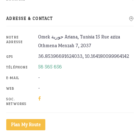
ADRESSE & CONTACT
Omek حورية Ariana, Tunisia 15 Rue aziza
NOTRE
ADRESSE
Othmena Menzah 7, 2037
36.85396691624033, 10.164180099964142
GPS
56 565 656
TÉLÉPHONE
-
E-MAIL
-
WEB
SOC.
NETWORKS
Plan My Route